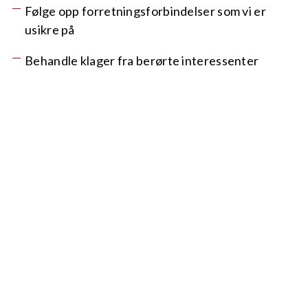
Følge opp forretningsforbindelser som vi er
usikre på
Behandle klager fra berørte interessenter
I tråd med Åpenhetsloven § 5 vil vi offentliggjøre en
redegjørelse for våre aktsomhetsvurderinger.
Vi oppdaterer og offentliggjør vår redegjørelse
innen 30.juni hvert år, samt ved vesentlige
endringer i våre risikovurderinger.
Dersom du har spørsmål om vår etterlevelse av
Åpenhetsloven eller ønsker mer informasjon om
våre aktsomhetsvurderinger ogg redegjørelser, er
du velkommen til å kontakte oss på:
post@delprodukt.no